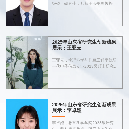
级硕士研究生，师从王玉亭副教授，
研究方向为分布式阻塞流水车间成组
调度问题。目前，以第一作者身份在
SCI一区Top期刊发表论文2篇，并在
国内学术期刊发表及合作发表论文...
2025年山东省研究生创新成果
展示：王亚云
王亚云，物理科学与信息工程学院新
一代电子信息专业2023级硕士研究
生，师从李茜教授，研究方向为新型
有机发光材料的设计与压致构效调控
研究。目前已发表SCI论文9篇，其中
以第一作者身份发表2篇。曾获研究
生...
2025年山东省研究生创新成果
展示：李卓娅
李卓娅，教育科学学院2023级研究
生，师从王平教授，研究方向为小学